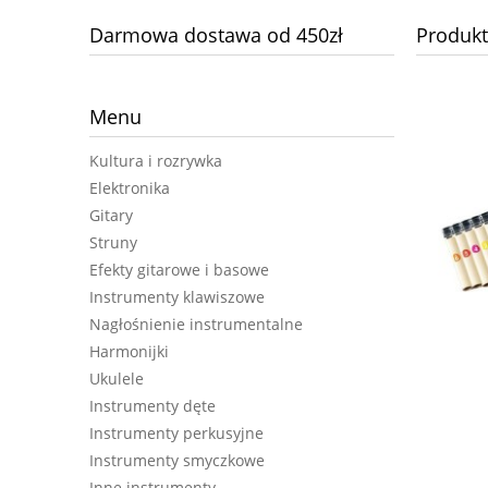
Darmowa dostawa od 450zł
Produkt
Menu
Kultura i rozrywka
Elektronika
Gitary
Struny
Efekty gitarowe i basowe
Instrumenty klawiszowe
Nagłośnienie instrumentalne
Harmonijki
Ukulele
Instrumenty dęte
JOYO DC30 combo gitarowe
Instrumenty perkusyjne
Instrumenty smyczkowe
Inne instrumenty