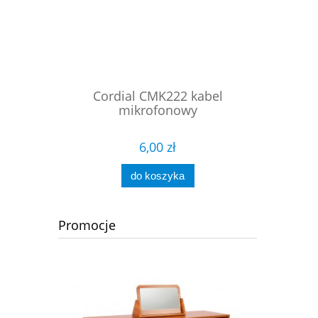
wy szeroka
Cordial CMK222 kabel
ProC
mikrofonowy
symet
6,00 zł
do koszyka
Promocje