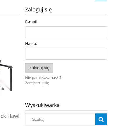
Zaloguj się
E-mail:
Hasło:
zaloguj się
Nie pamiętasz hasła?
Zarejestruj się
Wyszukiwarka
Pianino cyfrowe Black Hawk
Pianino
ack Hawk
Versoni V9NB