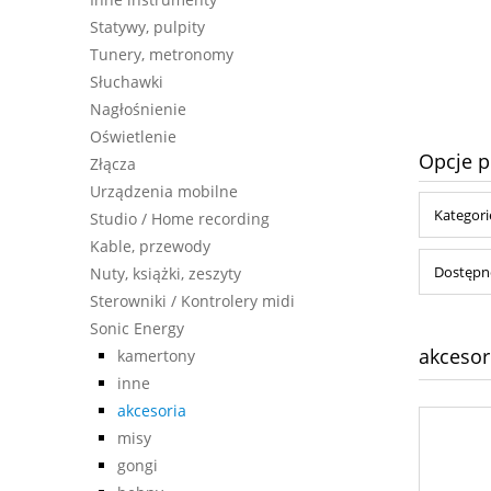
590,00 zł
Statywy, pulpity
Tunery, metronomy
do koszyka
Słuchawki
Nagłośnienie
Oświetlenie
Opcje p
Złącza
Urządzenia mobilne
Kategori
Studio / Home recording
Kable, przewody
Dostępno
Nuty, książki, zeszyty
Sterowniki / Kontrolery midi
Sonic Energy
akcesor
kamertony
inne
akcesoria
misy
gongi