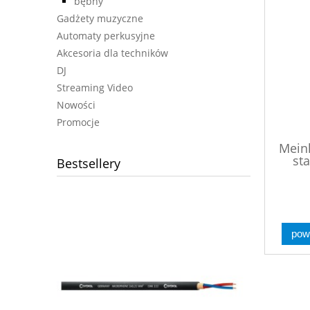
bębny
Gadżety muzyczne
Automaty perkusyjne
Akcesoria dla techników
DJ
Streaming Video
Nowości
Promocje
Mein
st
Bestsellery
pow