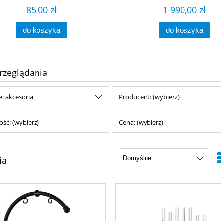
85,00 zł
1 990,00 zł
do koszyka
do koszyka
rzeglądania
e: akcesoria
Producent: (wybierz)
ść: (wybierz)
Cena: (wybierz)
ia