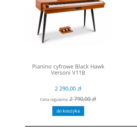
ck Hawk
Pianino cyfrowe Black Hawk
Pianino
Versoni V11B
2 290,00 zł
00 zł
2 790,00 zł
Cena regularna:
Cena 
do koszyka