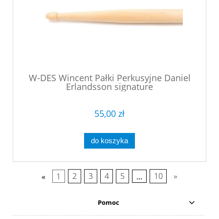
W-DES Wincent Pałki Perkusyjne Daniel
Erlandsson signature
55,00 zł
do koszyka
«
1
2
3
4
5
...
10
»
Pomoc