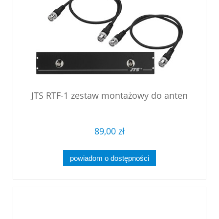
JTS RTF-1 zestaw montażowy do anten
89,00 zł
powiadom o dostępności