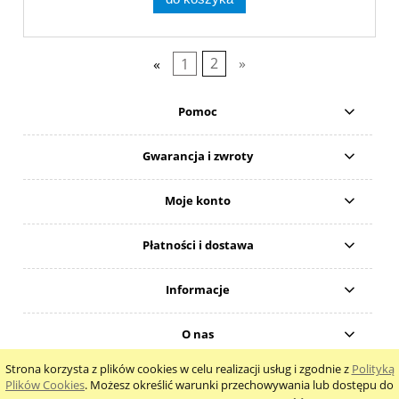
«
1
2
»
Pomoc
Gwarancja i zwroty
Moje konto
Płatności i dostawa
Informacje
O nas
Strona korzysta z plików cookies w celu realizacji usług i zgodnie z
Polityką
pokaż pełną wersję strony
Plików Cookies
. Możesz określić warunki przechowywania lub dostępu do