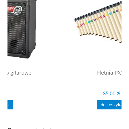
Fletnia PX16
85,00 zł
do koszyka