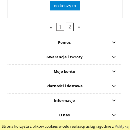
do koszyka
«
1
2
»
Pomoc
Gwarancja i zwroty
Moje konto
Płatności i dostawa
Informacje
O nas
Strona korzysta z plików cookies w celu realizacji usług i zgodnie z
Polityką