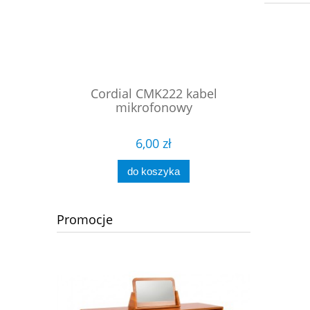
wy szeroka
Cordial CMK222 kabel
ProC
mikrofonowy
symet
6,00 zł
do koszyka
Promocje