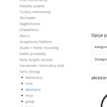
590,00 zł
Statywy, pulpity
Tunery, metronomy
do koszyka
Słuchawki
Nagłośnienie
Oświetlenie
Opcje p
Złącza
Urządzenia mobilne
Kategori
Studio / Home recording
Kable, przewody
Dostępno
Nuty, książki, zeszyty
Sterowniki / Kontrolery midi
Sonic Energy
akcesor
kamertony
inne
akcesoria
misy
gongi