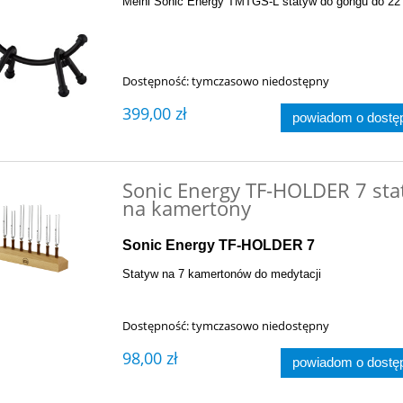
Meinl Sonic Energy TMTGS-L statyw do gongu do 22
Dostępność:
tymczasowo niedostępny
399,00 zł
powiadom o dostę
Sonic Energy TF-HOLDER 7 sta
na kamertony
Sonic Energy TF-HOLDER 7
Statyw na 7 kamertonów do medytacji
Dostępność:
tymczasowo niedostępny
98,00 zł
powiadom o dostę