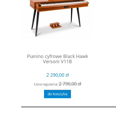
ck Hawk
Pianino cyfrowe Black Hawk
Pianino
Versoni V11B
2 290,00 zł
00 zł
2 790,00 zł
Cena regularna:
Cena 
do koszyka