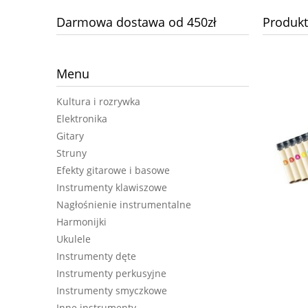
Darmowa dostawa od 450zł
Produkt
Menu
Kultura i rozrywka
Elektronika
Gitary
Struny
Efekty gitarowe i basowe
Instrumenty klawiszowe
Nagłośnienie instrumentalne
Harmonijki
Ukulele
Instrumenty dęte
JOYO DC30 combo gitarowe
Instrumenty perkusyjne
Instrumenty smyczkowe
Inne instrumenty