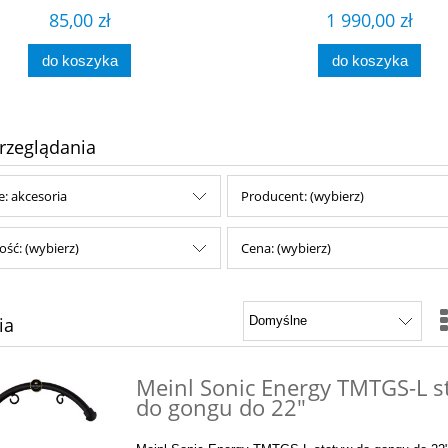
85,00 zł
1 990,00 zł
do koszyka
do koszyka
rzeglądania
e: akcesoria
Producent: (wybierz)
ść: (wybierz)
Cena: (wybierz)
ia
Meinl Sonic Energy TMTGS-L s
do gongu do 22"