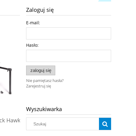
Zaloguj się
E-mail:
Hasło:
zaloguj się
Nie pamiętasz hasła?
Zarejestruj się
Wyszukiwarka
Pianino cyfrowe Black Hawk
Pianino
ack Hawk
Versoni V9NB