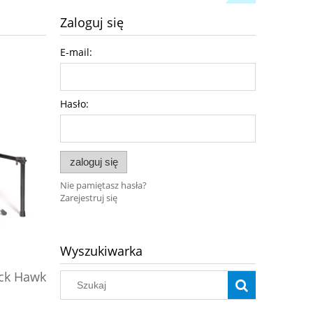
Zaloguj się
E-mail:
Hasło:
zaloguj się
Nie pamiętasz hasła?
Zarejestruj się
Wyszukiwarka
Pianino cyfrowe Black Hawk
Pianino
ack Hawk
Versoni V9NB