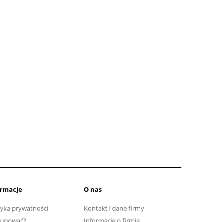
ormacje
O nas
tyka prywatności
Kontakt i dane firmy
kupować?
Informacje o firmie