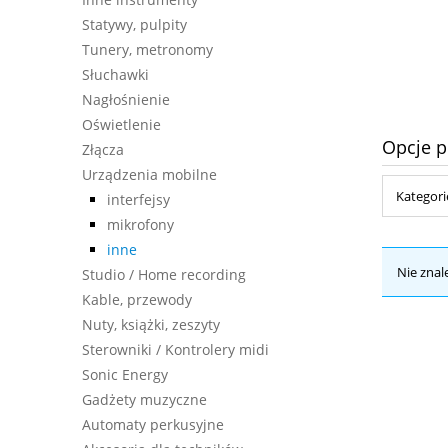
590,00 zł
Statywy, pulpity
Tunery, metronomy
do koszyka
Słuchawki
Nagłośnienie
Oświetlenie
Opcje p
Złącza
Urządzenia mobilne
Kategori
interfejsy
mikrofony
inne
Nie znal
Studio / Home recording
Kable, przewody
Nuty, książki, zeszyty
Sterowniki / Kontrolery midi
Sonic Energy
Gadżety muzyczne
Automaty perkusyjne