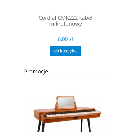
wy szeroka
Cordial CMK222 kabel
ProC
mikrofonowy
symet
6,00 zł
do koszyka
Promocje