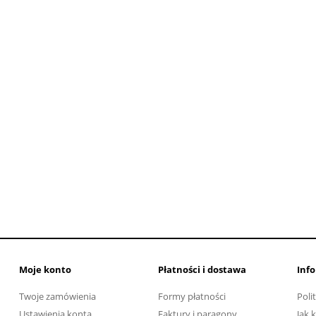
 cyfrowe Black Hawk
Versoni V10NB
1 990,00 zł
2 290,00 zł
regularna:
do koszyka
Moje konto
Płatności i dostawa
Inf
Twoje zamówienia
Formy płatności
Poli
Ustawienia konta
Faktury i paragony
Jak 