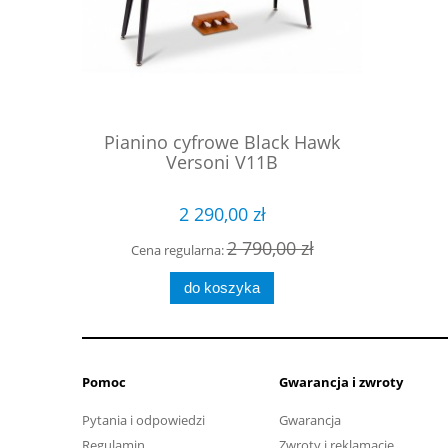
ck Hawk
Pianino cyfrowe Black Hawk
Pianino
Versoni V11B
2 290,00 zł
00 zł
2 790,00 zł
Cena regularna:
Cena 
do koszyka
Pomoc
Gwarancja i zwroty
Pytania i odpowiedzi
Gwarancja
Regulamin
Zwroty i reklamacje