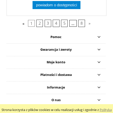
powiadom o dostępności
«
1
2
3
4
5
...
8
»
Pomoc
Gwarancja i zwroty
Moje konto
Płatności i dostawa
Informacje
O nas
Strona korzysta z plików cookies w celu realizacji usług i zgodnie z
Polityką