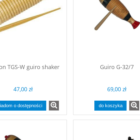
on TGS-W guiro shaker
Guiro G-32/7
47,00 zł
69,00 zł
iadom o dostępności
do koszyka