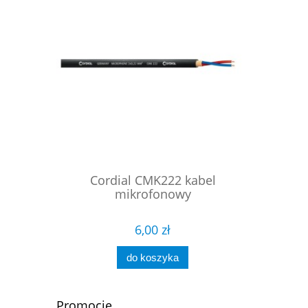
wy szeroka
Cordial CMK222 kabel
ProC
mikrofonowy
symet
6,00 zł
do koszyka
Promocje