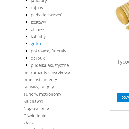
janczary
cajony
pady do ćwiczeń
zestawy
chimes
kalimby
guiro
pokrowce, futerały
darbuki
Tyco
pudełka akustyczne
Instrumenty smyczkowe
Inne instrumenty
Statywy, pulpity
Tunery, metronomy
pow
Słuchawki
Nagłośnienie
Oświetlenie
Złącza