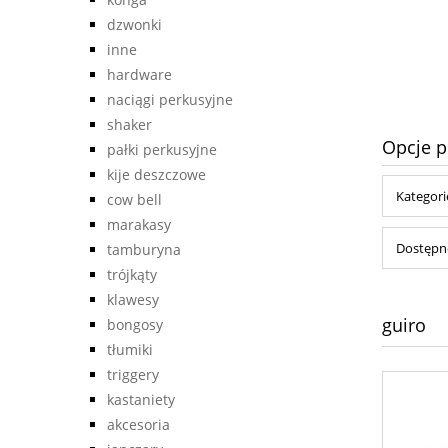
590,00 zł
dzwonki
inne
do koszyka
hardware
naciągi perkusyjne
shaker
Opcje p
pałki perkusyjne
kije deszczowe
Kategori
cow bell
marakasy
Dostępno
tamburyna
trójkąty
klawesy
guiro
bongosy
tłumiki
triggery
kastaniety
akcesoria