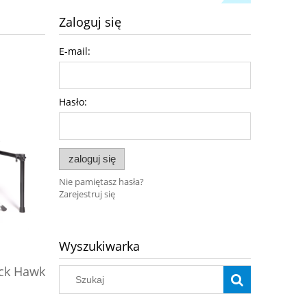
Zaloguj się
E-mail:
Hasło:
zaloguj się
Nie pamiętasz hasła?
Zarejestruj się
Wyszukiwarka
Pianino cyfrowe Black Hawk
Pianino
ack Hawk
Versoni V9NB