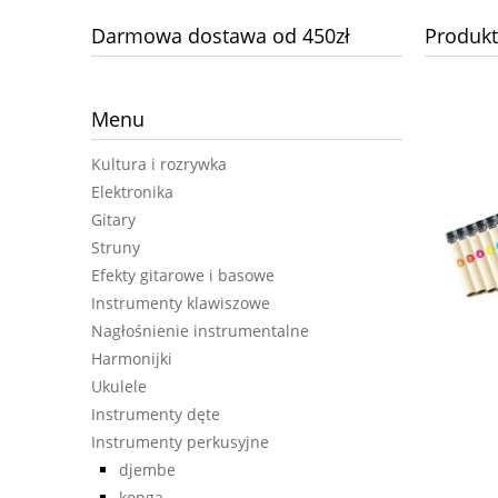
Darmowa dostawa od 450zł
Produkt
Menu
Kultura i rozrywka
Elektronika
Gitary
Struny
Efekty gitarowe i basowe
Instrumenty klawiszowe
Nagłośnienie instrumentalne
Harmonijki
Ukulele
Instrumenty dęte
JOYO DC30 combo gitarowe
Instrumenty perkusyjne
djembe
konga