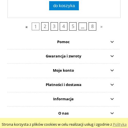
do koszyka
«
1
2
3
4
5
...
8
»
Pomoc
Gwarancja i zwroty
Moje konto
Płatności i dostawa
Informacje
O nas
Strona korzysta z plików cookies w celu realizacji usług i zgodnie z
Polityką