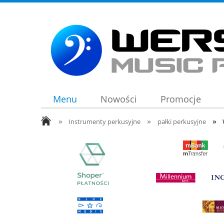
Menu
Nowości
Promocje
»
»
»
Instrumenty perkusyjne
pałki perkusyjne