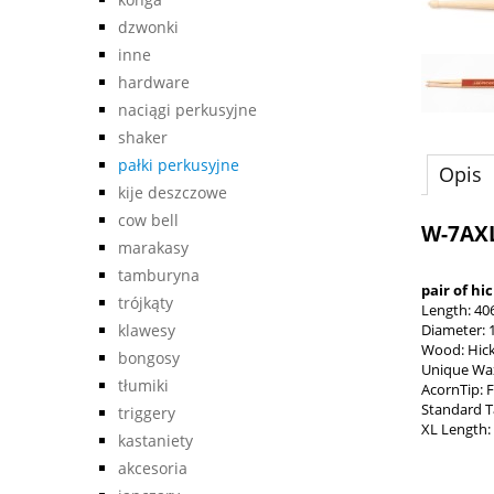
dzwonki
inne
hardware
naciągi perkusyjne
shaker
pałki perkusyjne
Opis
kije deszczowe
cow bell
W-7AXL
marakasy
tamburyna
pair of hi
trójkąty
Length: 40
Diameter: 
klawesy
Wood: Hic
bongosy
Unique Wax
tłumiki
AcornTip: 
Standard T
triggery
XL Length:
kastaniety
akcesoria