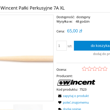
Wincent Pałki Perkusyjne 7A XL
Dostępność:
dostępny
Wysyłka w:
48 godzin
65,00 zł
Cena:
do koszyka
szt.
dodaj do p
Ocena:
Producent:
Kod produktu:
7523
zapytaj o produkt
poleć znajomemu
dodaj opinię