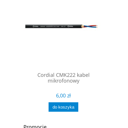
wy szeroka
Cordial CMK222 kabel
ProC
mikrofonowy
symet
6,00 zł
do koszyka
Promocje