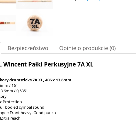
Bezpieczeństwo
Opinie o produkcie (0)
 Wincent Pałki Perkusyjne 7A XL
ckory drumsticks 7A XL, 406 x 13.6mm
6mm / 16"
13,6mm / 0,535"
kory
 Protection
Full bodied cymbal sound
aper: Front heavy. Good punch
 Extra reach