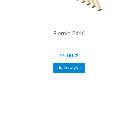
itarowe
Fletnia PX16
Perkusj
Haw
85,00 zł
do koszyka