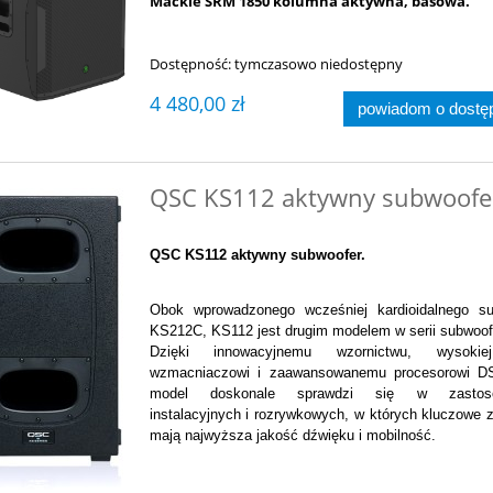
Mackie SRM 1850 kolumna aktywna, basowa.
Dostępność:
tymczasowo niedostępny
4 480,00 zł
powiadom o dostę
QSC KS112 aktywny subwoofe
QSC KS112 aktywny subwoofer.
Obok wprowadzonego wcześniej kardioidalnego su
KS212C, KS112 jest drugim modelem w serii subwoo
Dzięki innowacyjnemu wzornictwu, wysokie
wzmacniaczowi i zaawansowanemu procesorowi D
model doskonale sprawdzi się w zastoso
instalacyjnych i rozrywkowych, w których kluczowe 
mają najwyższa jakość dźwięku i mobilność.