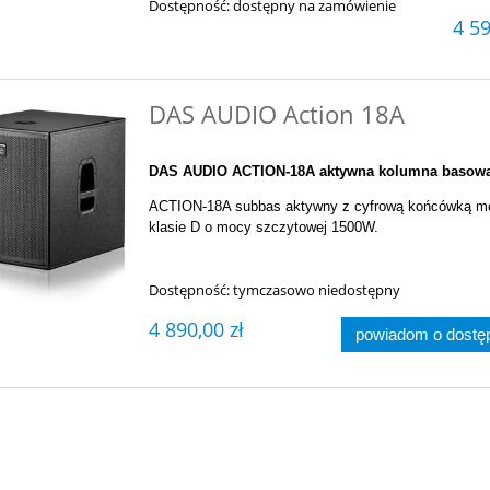
Dostępność:
dostępny na zamówienie
4 59
DAS AUDIO Action 18A
DAS AUDIO ACTION-18A aktywna kolumna basowa
ACTION-18A subbas aktywny z cyfrową końcówką m
klasie D o mocy szczytowej 1500W.
Dostępność:
tymczasowo niedostępny
4 890,00 zł
powiadom o dostę
ab SIG58 przewód
Neutrik NC3FXX
ryczny, podwójny.
7,50 zł
19,00 zł
do koszyka
do koszyka