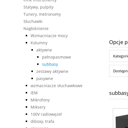
590,00 zł
Statywy, pulpity
Tunery, metronomy
do koszyka
Słuchawki
Nagłośnienie
Wzmacniacze mocy
Opcje p
Kolumny
aktywne
Kategori
pełnopasmowe
subbasy
Dostępno
zestawy aktywne
pasywne
wzmacniacze słuchawkowe
subbas
IEM
Mikrofony
Miksery
100V radiowęzeł
diboxy, trafa