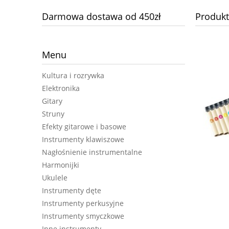
Darmowa dostawa od 450zł
Produkt
Menu
Kultura i rozrywka
Elektronika
Gitary
Struny
Efekty gitarowe i basowe
Instrumenty klawiszowe
Nagłośnienie instrumentalne
Harmonijki
Ukulele
Instrumenty dęte
JOYO DC30 combo gitarowe
Instrumenty perkusyjne
Instrumenty smyczkowe
Inne instrumenty