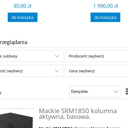
85,00 zł
1 990,00 zł
do koszyka
do koszyka
rzeglądania
e: subbasy
Producent: (wybierz)
ść: (wybierz)
Cena: (wybierz)
y
Mackie SRM1850 kolumna
aktywna, basowa.