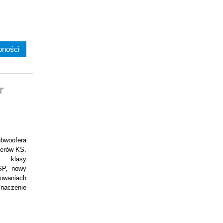
pności
r
bwoofera
ferów KS.
j klasy
SP, nowy
waniach
znaczenie