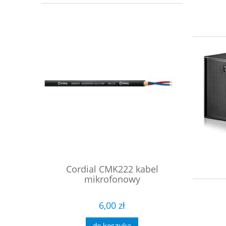
wy szeroka
Cordial CMK222 kabel
ProC
mikrofonowy
symet
6,00 zł
do koszyka