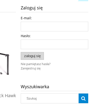
Zaloguj się
E-mail:
Hasło:
zaloguj się
Nie pamiętasz hasła?
Zarejestruj się
Wyszukiwarka
Pianino cyfrowe Black Hawk
Pianino
ack Hawk
Versoni V9NB