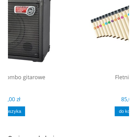
Fletnia PX16
85,00 zł
do koszyka