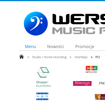
Menu
Nowości
Promocje
»
»
»
Studio / Home recording
Interfejsy
PCI