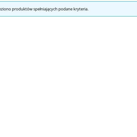
590,00 zł
eziono produktów spełniających podane kryteria.
do koszyka
Fletnia PX16