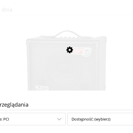
 dnia
rzeglądania
JOYO DC30 combo gitarowe
e: PCI
Dostępność: (wybierz)