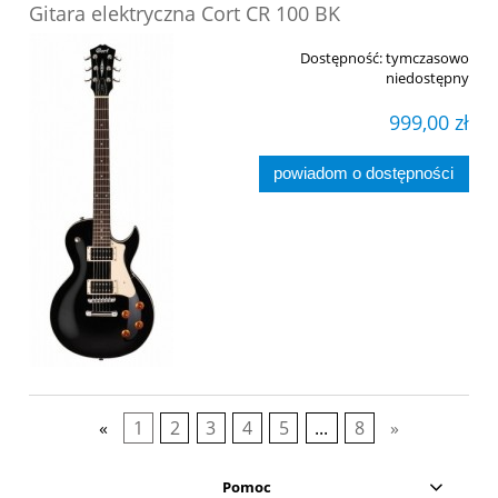
Gitara elektryczna Cort CR 100 BK
Dostępność:
tymczasowo
niedostępny
999,00 zł
powiadom o dostępności
«
1
2
3
4
5
...
8
»
Pomoc